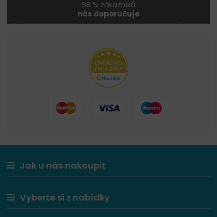
98 % zákazníků
nás doporučuje
Jak u nás nakoupit
Vyberte si z nabídky