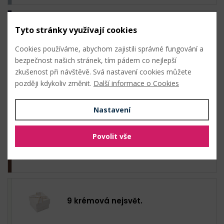
Tyto stránky využívají cookies
6 modrá tmavá
Cookies používáme, abychom zajistili správné fungování a
bezpečnost našich stránek, tím pádem co nejlepší
zkušenost při návštěvě. Svá nastavení cookies můžete
později kdykoliv změnit.
Další informace o Cookies
7 krémová světlá
Nastavení
Povolit vše
8 hnědá
9 krémová nejsvět.