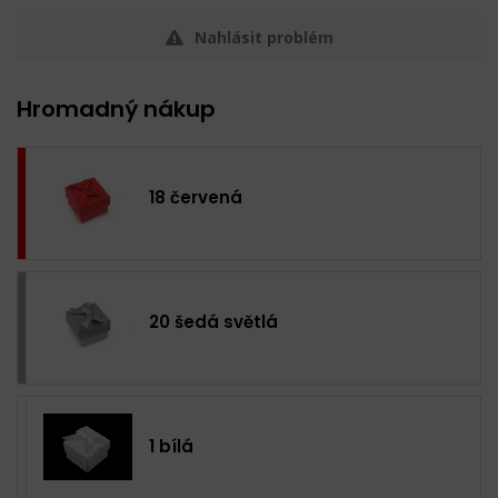
Nahlásit problém
Hromadný nákup
18 červená
20 šedá světlá
1 bílá