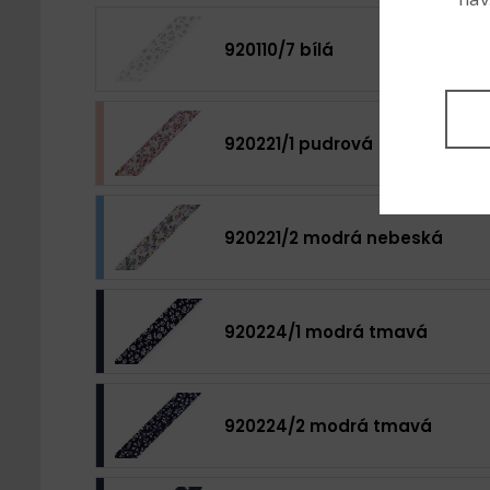
920110/7 bílá
920221/1 pudrová
920221/2 modrá nebeská
920224/1 modrá tmavá
920224/2 modrá tmavá