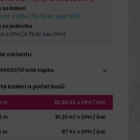
a za
balení
0
Kč s DPH (
76,70
Kč bez DPH)
a za
jednotku
Kč s DPH (
4,79
Kč bez DPH)
rte variantu
60003/01 bílá tlapka
rte balení a počet kusů
6 m
92,80 Kč s DPH / bal.
4 m
81,20 Kč s DPH / bal.
5 m
87 Kč s DPH / bal.