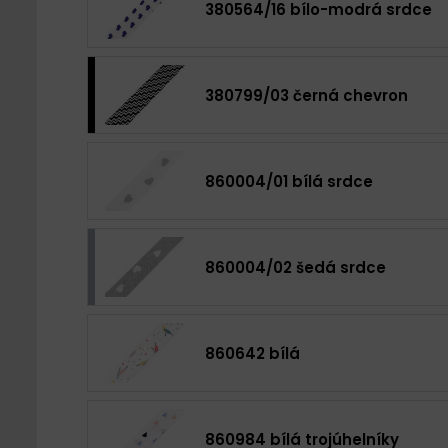
380564/16 bílo-modrá srdce
380799/03 černá chevron
860004/01 bílá srdce
860004/02 šedá srdce
860642 bílá
860984 bílá trojúhelníky