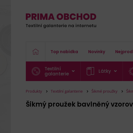
Top nabídka
Novinky
Nejprod
Textilní
Látky
galanterie
Produkty
Textilní galanterie
Šikmé proužky
Šik
Šikmý proužek bavlněný vzoro