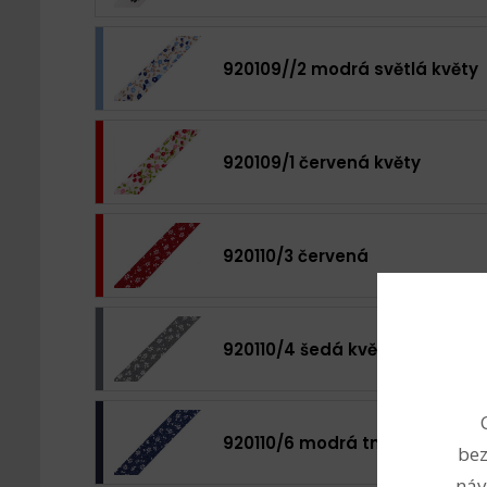
920109//2 modrá světlá květy
920109/1 červená květy
920110/3 červená
920110/4 šedá květy
920110/6 modrá tmavá
bez
náv