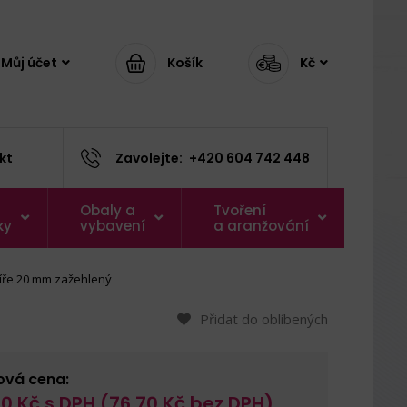
Můj účet
Košík
Kč
kt
Zavolejte:
+420 604 742 448
Obaly a
Tvoření
ky
vybavení
a aranžování
íře 20 mm zažehlený
Přidat do oblíbených
ová cena:
80
Kč s DPH (
76,70
Kč bez DPH)