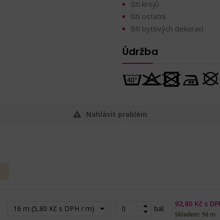
šití krojů
šití ostatní
šití bytových dekorací
Údržba
Nahlásit problém
92,80
Kč s DP
16 m (5,80 Kč s DPH / m)
bal.
Skladem: 96 m