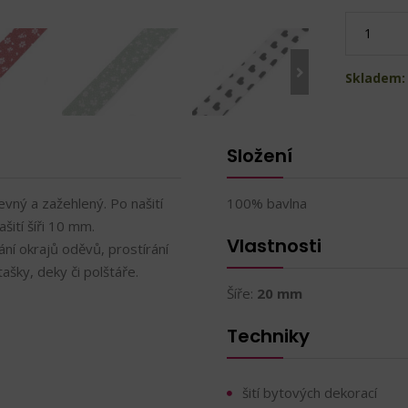
Skladem:
Složení
vný a zažehlený. Po našití
100% bavlna
šití šíři 10 mm.
Vlastnosti
ání okrajů oděvů, prostírání
šky, deky či polštáře.
Šíře:
20 mm
Techniky
šití bytových dekorací