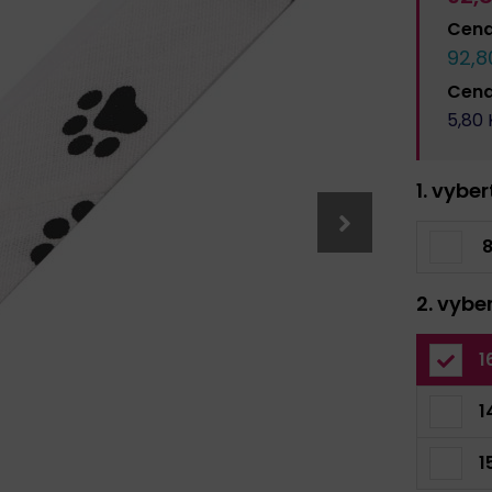
Cen
92,8
Cen
5,80
1. vybe
8
2. vybe
1
1
1