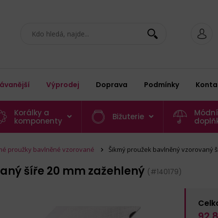
ávanější
Výprodej
Doprava
Podmínky
Konta
Korálky a
Módní
Bižuterie
komponenty
doplň
mé proužky bavlněné vzorované
Šikmý proužek bavlněný vzorovaný š
vaný šíře 20 mm zažehlený
(#140179)
Celk
92,