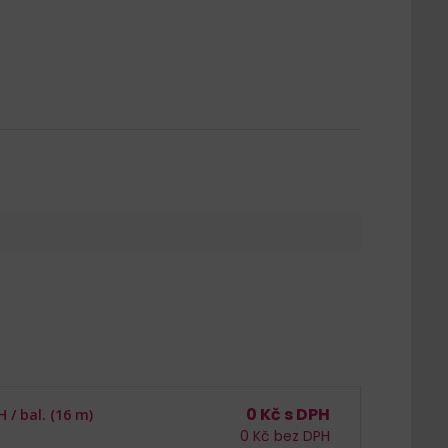
0
Kč s DPH
H /
bal. (16 m)
0
Kč bez DPH