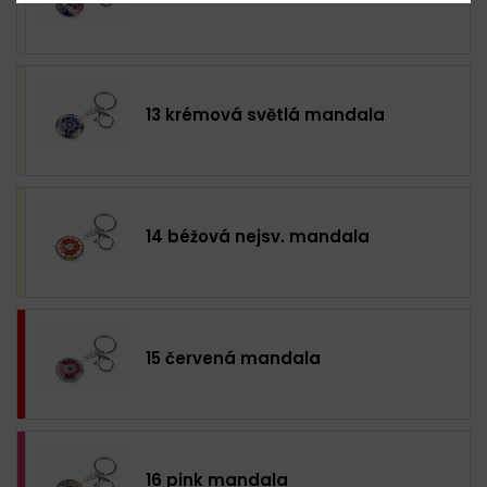
13 krémová světlá mandala
14 béžová nejsv. mandala
15 červená mandala
16 pink mandala