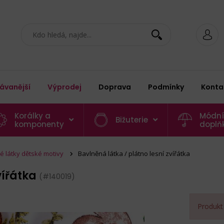
ávanější
Výprodej
Doprava
Podmínky
Konta
Korálky a
Módní
Bižuterie
komponenty
doplň
é látky dětské motivy
Bavlněná látka / plátno lesní zvířátka
vířátka
(#140019)
Produkt