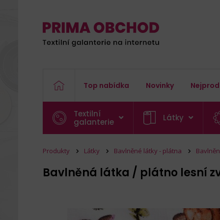
Top nabídka
Novinky
Nejprod
Textilní
Látky
galanterie
Produkty
Látky
Bavlněné látky - plátna
Bavlněn
Bavlněná látka / plátno lesní z