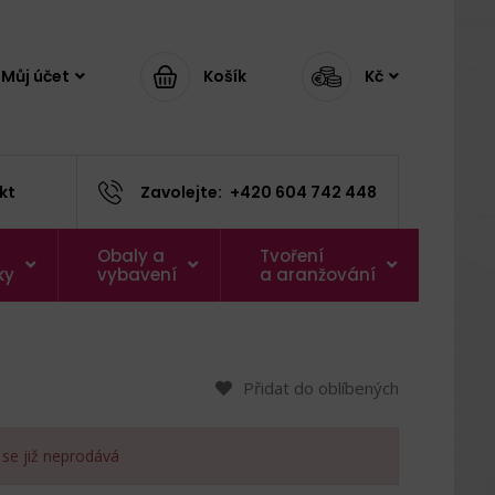
Můj účet
Košík
Kč
kt
Zavolejte:
+420 604 742 448
Obaly a
Tvoření
ky
vybavení
a aranžování
Přidat do oblíbených
 se již neprodává