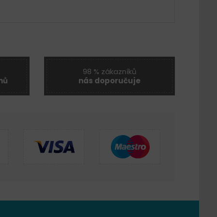
98 % zákazníků
nů
nás doporučuje