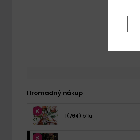
Hromadný nákup
1 (764) bílá