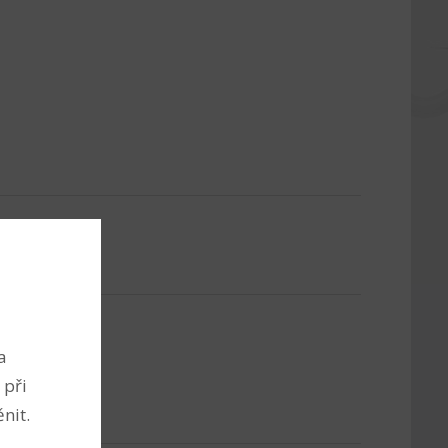
a
 při
nit.