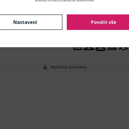
šití bytových dekorací
šití ostatní
Nastavení
Povolit vše
Údržba
Nahlásit problém