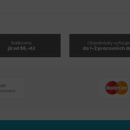
Balíkovna
Objednávky vyřizuje
již od 56,-Kč
do 1-2 pracovních d
uje
dnocení.