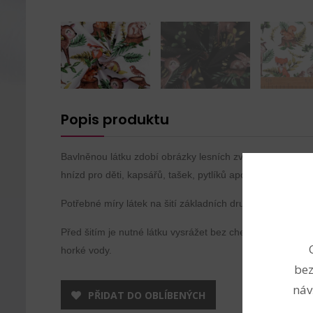
Popis produktu
Bavlněnou látku zdobí obrázky lesních zvířátek. Je vhodná
hnízd pro děti, kapsářů, tašek, pytlíků apod.
Potřebné míry látek na šití základních druhů oděvů nele
Před šitím je nutné látku vysrážet bez chemických prostř
horké vody.
bez
náv
PŘIDAT DO OBLÍBENÝCH