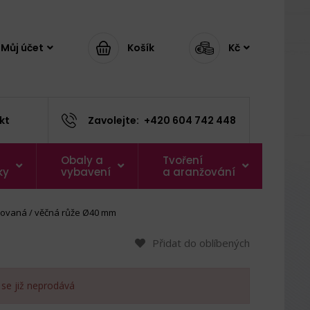
Můj účet
Košík
Kč
kt
Zavolejte:
+420 604 742 448
Obaly a
Tvoření
ky
vybavení
a aranžování
izovaná / věčná růže Ø40 mm
Přidat do oblíbených
 se již neprodává