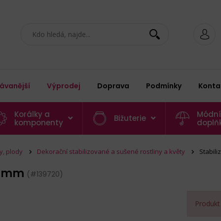
ávanější
Výprodej
Doprava
Podmínky
Konta
Korálky a
Módní
Bižuterie
komponenty
doplň
ny, plody
Dekorační stabilizované a sušené rostliny a květy
Stabil
40 mm
(#139720)
Produkt