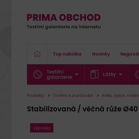
Top nabídka
Novinky
Nejprod
Textilní
Látky
galanterie
Produkty
Tvoření a aranžování
Květy, kytice, rostli
Stabilizovaná / věčná růže Ø
Výprodej