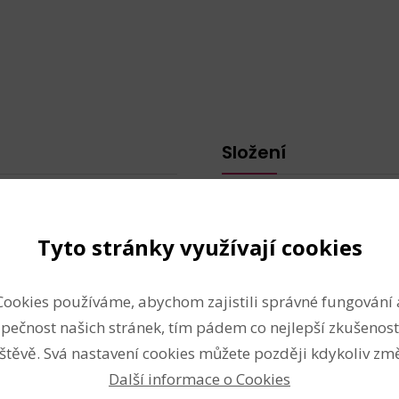
Složení
roztokem, čímž si zachová
přírodní materiál
k měkký. Nepotřebuje světlo
Vlastnosti
Tyto stránky využívají cookies
doporučuje se použít
Průměr:
40 mm
Cookies používáme, abychom zajistili správné fungování 
Výška:
cca 65 mm
pečnost našich stránek, tím pádem co nejlepší zkušenost
Techniky
štěvě. Svá nastavení cookies můžete později kdykoliv změ
Další informace o Cookies