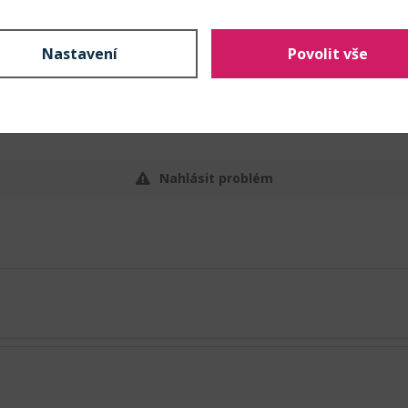
floristika
podzimní aranžování
Nastavení
smuteční aranžmá
Povolit vše
svatební aranžování
valentýnské aranžování
velikonoční a jarní aranžov
Nahlásit problém