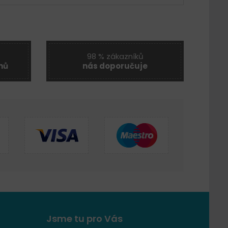
98 % zákazníků
nů
nás doporučuje
Jsme tu pro Vás