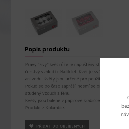
Popis produktu
Pravý "živý" květ růže je napuštěný stabilizovaným 
čerstvý vzhled i několik let. Květ je svěží a na dote
ani vodu. Květy jsou určené pro použití v interiéru.
Pokud se po čase zapráší, nesmí se omývat vodou, 
studený vzduch z fénu.
Květy jsou balené v papírové krabičce s průhledem.
bez
Produkt z Kolumbie.
náv
PŘIDAT DO OBLÍBENÝCH