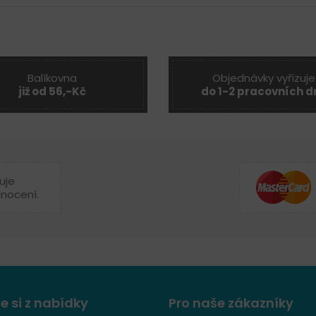
Balíkovna
Objednávky vyřizuje
již od 56,-Kč
do 1-2 pracovních d
uje
dnocení.
e si z nabídky
Pro naše zákazníky