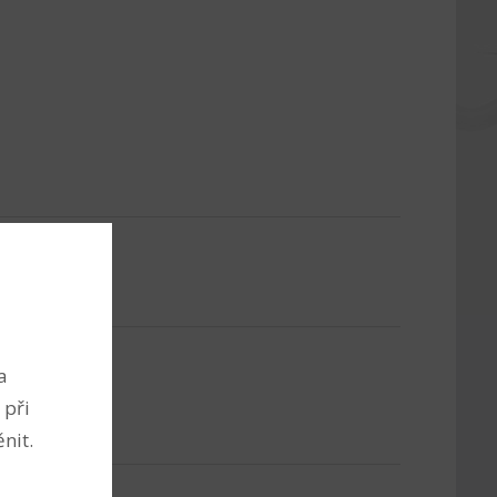
a
 při
nit.