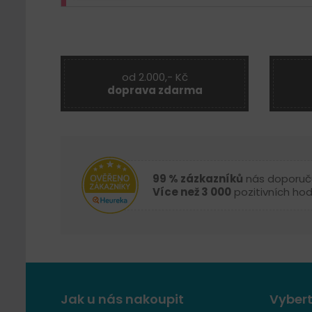
od 2.000,- Kč
doprava zdarma
99 % zázkazníků
nás doporuč
Více než 3 000
pozitivních ho
Jak u nás nakoupit
Vybert