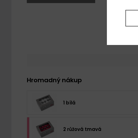
Hromadný nákup
1 bílá
2 růžová tmavá