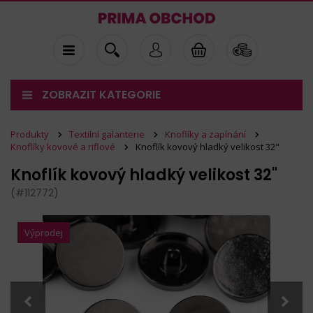
ZOBRAZIT KATEGORIE
Produkty
Textilní galanterie
Knoflíky a zapínání
Knoflíky kovové a riflové
Knoflík kovový hladký velikost 32"
Knoflík kovový hladký velikost 32"
(#112772)
Výprodej