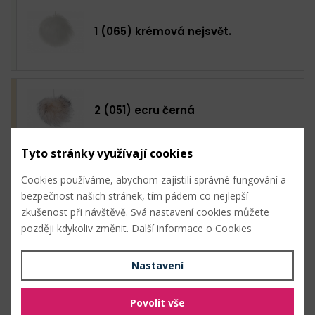
1 (065) krémová nejsvět.
2 (051) ecru černá
Tyto stránky využívají cookies
Cookies používáme, abychom zajistili správné fungování a
3 (052) béžová světlá černá
bezpečnost našich stránek, tím pádem co nejlepší
zkušenost při návštěvě. Svá nastavení cookies můžete
později kdykoliv změnit.
Další informace o Cookies
Nastavení
4 (074) přírodní sv. černá
Povolit vše