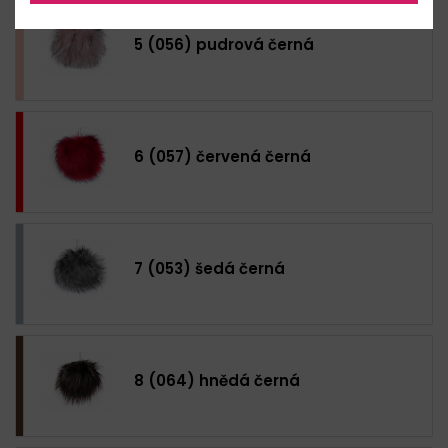
5 (056) pudrová černá
6 (057) červená černá
7 (053) šedá černá
8 (064) hnědá černá