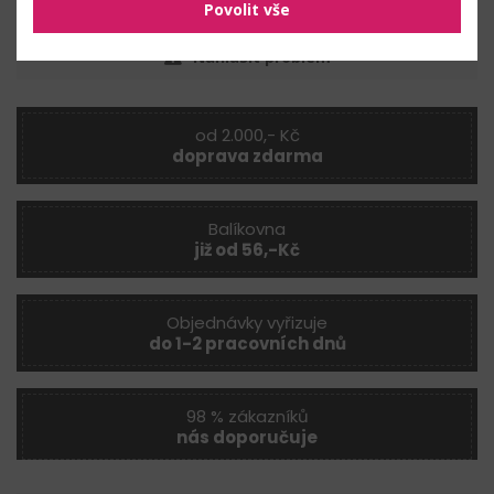
Povolit vše
Nahlásit problém
od 2.000,- Kč
doprava zdarma
Balíkovna
již od 56,-Kč
Objednávky vyřizuje
do 1-2 pracovních dnů
98 % zákazníků
nás doporučuje