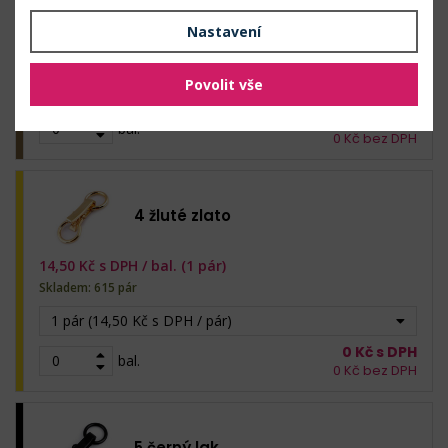
Nastavení
14,50
Kč s DPH /
bal. (1 pár)
Skladem: 583 pár
Povolit vše
1 pár (14,50 Kč s DPH / pár)
0
Kč s DPH
bal.
0
Kč bez DPH
4 žluté zlato
14,50
Kč s DPH /
bal. (1 pár)
Skladem: 615 pár
1 pár (14,50 Kč s DPH / pár)
0
Kč s DPH
bal.
0
Kč bez DPH
5 černý lak