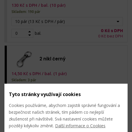
130
Kč s DPH /
bal. (10 pár)
Skladem: 190 pár
10 pár (13 Kč s DPH / pár)
0
Kč s DPH
bal.
0
Kč bez DPH
2 nikl černý
14,50
Kč s DPH /
bal. (1 pár)
Skladem: 3 pár
1 pár (14,50 Kč s DPH / pár)
Tyto stránky využívají cookies
0
Kč s DPH
bal.
0
Kč bez DPH
Cookies používáme, abychom zajistili správné fungování a
bezpečnost našich stránek, tím pádem co nejlepší
zkušenost při návštěvě. Svá nastavení cookies můžete
později kdykoliv změnit.
Další informace o Cookies
3 staromosaz