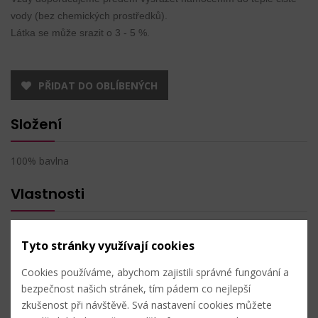
vody (bez chemických prostředků).
Látka se může srazit o 3 - 5 %.
PŘIDAT DO OBLÍBENÝCH
Složení
100% bavlna
Vlastnosti
Gramáž:
195 g/m²
Tyto stránky využívají cookies
Šíře:
150 cm
Srážlivost:
3 - 5 %
Cookies používáme, abychom zajistili správné fungování a
bezpečnost našich stránek, tím pádem co nejlepší
Techniky
zkušenost při návštěvě. Svá nastavení cookies můžete