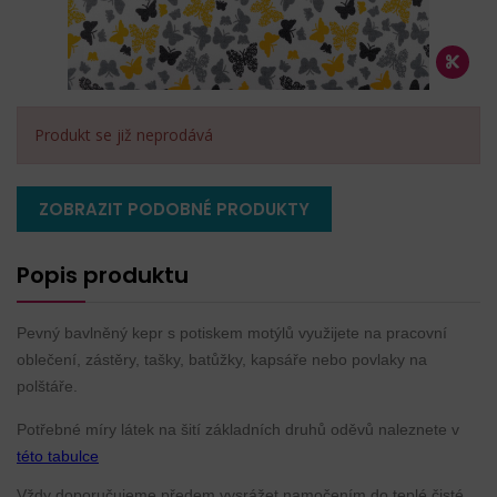
Produkt se již neprodává
ZOBRAZIT PODOBNÉ PRODUKTY
Popis produktu
Pevný bavlněný kepr s potiskem motýlů využijete na pracovní
oblečení, zástěry, tašky, batůžky, kapsáře nebo povlaky na
polštáře.
Potřebné míry látek na šití základních druhů oděvů naleznete v
této tabulce
Vždy doporučujeme předem vysrážet namočením do teplé čisté