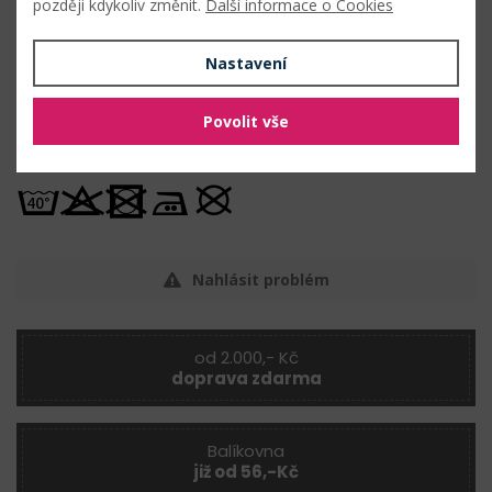
později kdykoliv změnit.
Další informace o Cookies
šití bytových dekorací
šití ostatní
Nastavení
výroba tašek, kabelek a peněženek
Povolit vše
Údržba
Nahlásit problém
od 2.000,- Kč
doprava zdarma
Balíkovna
již od 56,-Kč