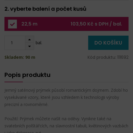
2. vyberte balení a počet kusů
22,5 m
103,50 Kč s DPH / bal.
DO KOŠÍKU
bal.
Skladem: 90 m
Kód produktu: 111692
Popis produktu
Jemný saténový prýmek působí romantickým dojmem. Zdobí ho
vysekávané vzory, které jsou vzhledem k technologii výroby
precizní a rovnoměrné.
Použití: Prýmek můžete našít na oděvy. Vynikne také na
svatebních polštářcích, na slavnostní tabuli, květinových vazbách
i jako dekorace aut.