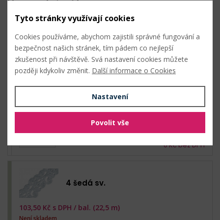
Hromadný nákup
Tyto stránky využívají cookies
Cookies používáme, abychom zajistili správné fungování a
bezpečnost našich stránek, tím pádem co nejlepší
zkušenost při návštěvě. Svá nastavení cookies můžete
1 bílá
později kdykoliv změnit.
Další informace o Cookies
103,50
Kč s DPH /
bal. (22,5 m)
Nastavení
Skladem: 90 m
22,5 m (4,60 Kč s DPH / m)
Povolit vše
0
Kč s DPH
bal.
0
Kč bez DPH
4 šedá sv.
103,50
Kč s DPH /
bal. (22,5 m)
Není skladem