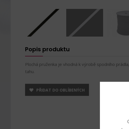
Popis produktu
Plochá pruženka je vhodná k výrobě spodního prádla
tahu.
PŘIDAT DO OBLÍBENÝCH