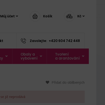
Můj účet
Košík
Kč
kt
Zavolejte:
+420 604 742 448
Obaly a
Tvoření
ky
vybavení
a aranžování
Přidat do oblíbených
 se již neprodává