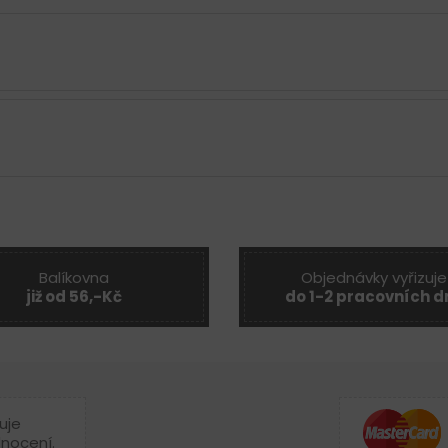
Balíkovna
Objednávky vyřizuje
již od 56,-Kč
do 1-2 pracovních d
uje
dnocení.