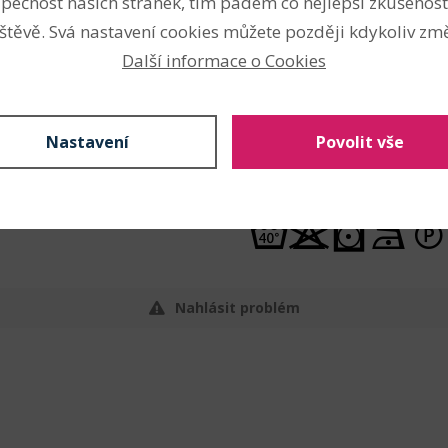
pečnost našich stránek, tím pádem co nejlepší zkušenost
Techniky
štěvě. Svá nastavení cookies můžete později kdykoliv změ
Další informace o Cookies
šití ostatní
šití spodního prádla
šití volnočasových oděvů
Nastavení
Povolit vše
Údržba
Nahlásit problém