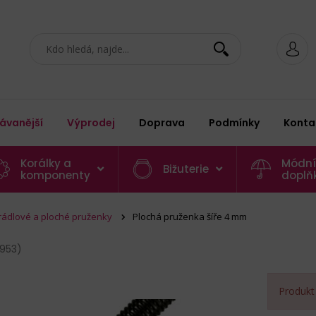
ávanější
Výprodej
Doprava
Podmínky
Konta
Korálky a
Módní
Bižuterie
komponenty
doplň
rádlové a ploché pruženky
Plochá pruženka šíře 4 mm
953)
Produkt