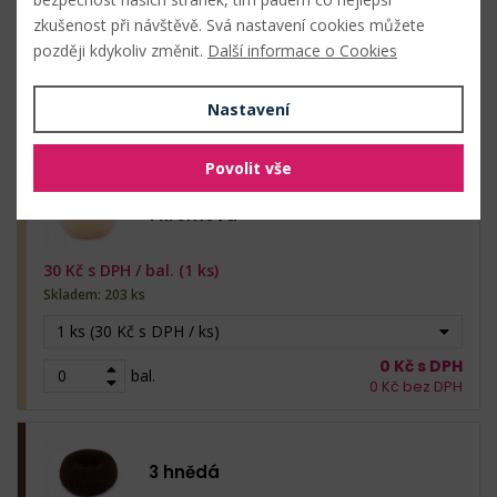
zkušenost při návštěvě. Svá nastavení cookies můžete
později kdykoliv změnit.
Další informace o Cookies
Hromadný nákup
Nastavení
Povolit vše
1 krémová
30
Kč s DPH /
bal. (1 ks)
Skladem: 203 ks
1 ks (30 Kč s DPH / ks)
0
Kč s DPH
bal.
0
Kč bez DPH
3 hnědá