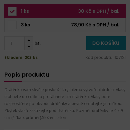
1 ks
30 Kč s DPH / bal.
3 ks
78,90 Kč s DPH / bal.
DO KOŠÍKU
bal.
Skladem: 203 ks
Kód produktu: 107121
Popis produktu
Drátěnka vám skvěle poslouží k rychlému vytvoření drdolu. Vlasy
stáhnete do culíku a protáhnete jím drátěnku. Vlasy poté
rozprostřete po obvodu drátěnky a pevně omotejte gumičkou.
Zbytek vlasů zastrkejte pod drátěnku. Rozměr drátěnky je 4 x 9
cm (šířka x průměr).Složení: silon