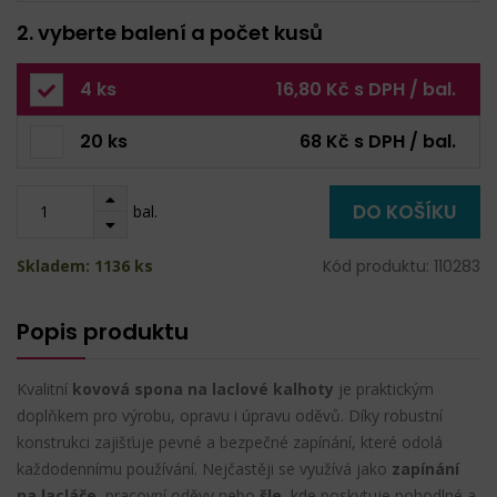
2. vyberte balení a počet kusů
4 ks
16,80 Kč s DPH / bal.
20 ks
68 Kč s DPH / bal.
DO KOŠÍKU
bal.
Skladem: 1136 ks
Kód produktu: 110283
Popis produktu
Kvalitní
kovová spona na laclové kalhoty
je praktickým
doplňkem pro výrobu, opravu i úpravu oděvů. Díky robustní
konstrukci zajišťuje pevné a bezpečné zapínání, které odolá
každodennímu používání. Nejčastěji se využívá jako
zapínání
na lacláče
, pracovní oděvy nebo
šle
, kde poskytuje pohodlné a