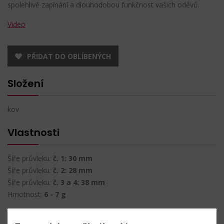
spolehlivé zapínání a dlouhodobou funkčnost vašich oděvů.
Video
PŘIDAT DO OBLÍBENÝCH
Složení
kov
Vlastnosti
Šíře průvleku:
č. 1: 30 mm
Šíře průvleku:
č. 2: 28 mm
Šíře průvleku:
č. 3 a 4: 38 mm
Hmotnost:
6 - 7 g
Techniky