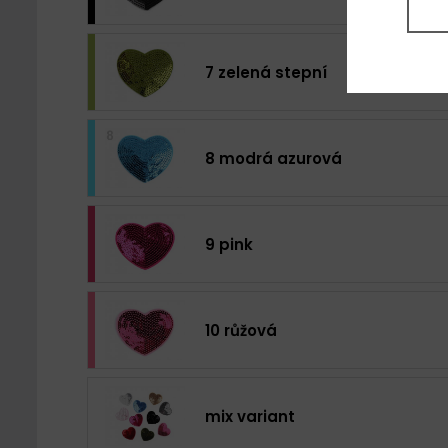
7 zelená stepní
8 modrá azurová
9 pink
10 růžová
mix variant