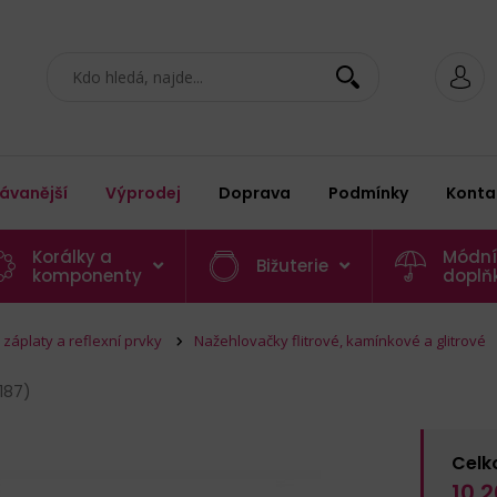
ávanější
Výprodej
Doprava
Podmínky
Konta
Korálky a
Módní
Bižuterie
komponenty
doplň
záplaty a reflexní prvky
Nažehlovačky flitrové, kamínkové a glitrové
187)
Celk
10,2