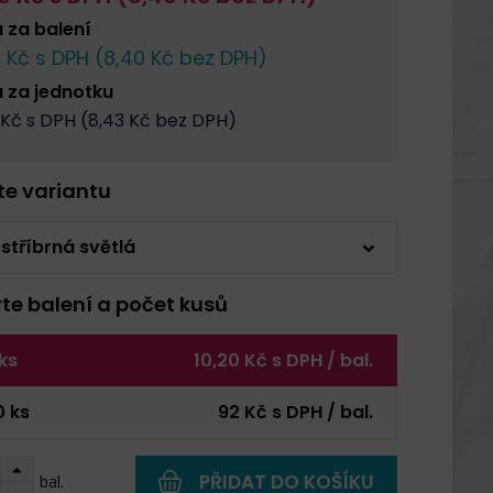
a za
balení
0
Kč s DPH (
8,40
Kč bez DPH)
a za
jednotku
Kč s DPH (
8,43
Kč bez DPH)
rte variantu
 stříbrná světlá
rte balení a počet kusů
 ks
10,20 Kč s DPH / bal.
0 ks
92 Kč s DPH / bal.
PŘIDAT DO KOŠÍKU
bal.