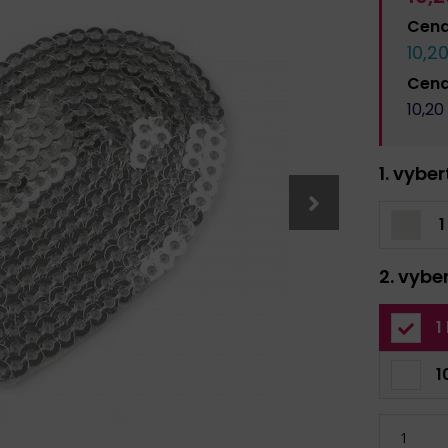
Cen
10,2
Cen
10,20
1. vybe
1
2. vybe
1
1