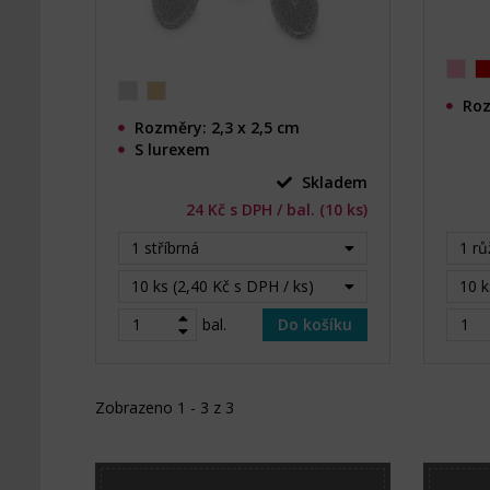
Roz
Rozměry: 2,3 x 2,5 cm
S lurexem
Skladem
24 Kč s DPH / bal. (10 ks)
1 stříbrná
1 rů
10 ks (2,40 Kč s DPH / ks)
10 k
bal.
Do košíku
Zobrazeno 1 - 3 z 3