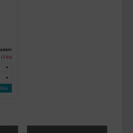
ladem
 (3 ks)
šíku