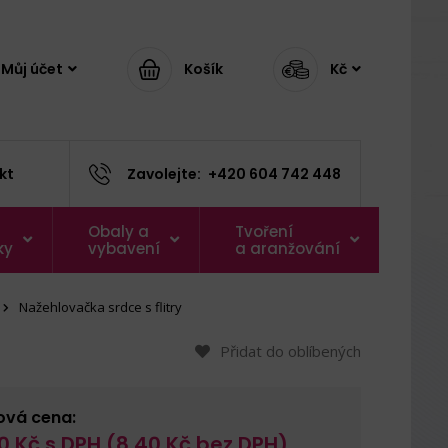
Můj účet
Košík
Kč
kt
Zavolejte:
+420 604 742 448
Obaly a
Tvoření
ky
vybavení
a aranžování
Nažehlovačka srdce s flitry
Přidat do oblíbených
ová cena:
0
Kč s DPH (
8,40
Kč bez DPH)