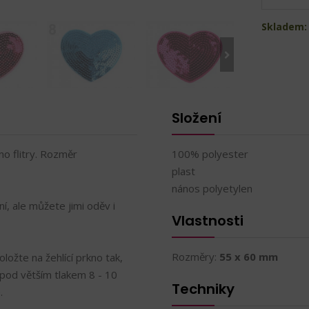
Skladem: 
Složení
o flitry. Rozměr
100% polyester
plast
nános polyetylen
, ale můžete jimi oděv i
Vlastnosti
Rozměry:
55 x 60 mm
ložte na žehlící prkno tak,
 pod větším tlakem 8 - 10
Techniky
.