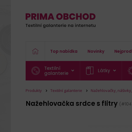
Top nabídka
Novinky
Nejprod
Textilní
Látky
galanterie
Produkty
Textilní galanterie
Nažehlovačky, nášivky, 
Nažehlovačka srdce s flitry
(#104