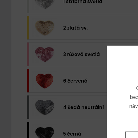
1 stříbrná světlá
2 zlatá sv.
3 růžová světlá
6 červená
bez
náv
4 šedá neutrální
5 černá