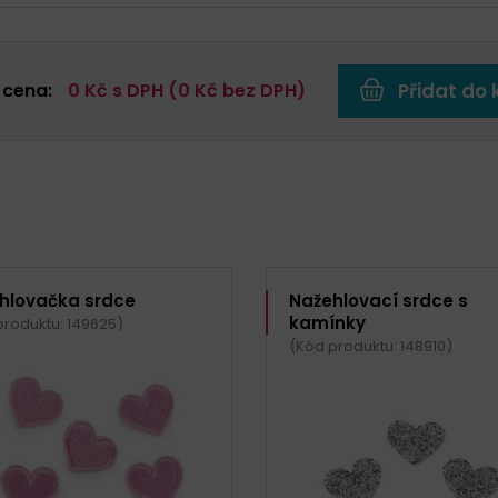
 cena:
0
Kč s DPH (
0
Kč bez DPH)
Přidat do 
hlovačka srdce
Nažehlovací srdce s
kamínky
produktu: 149625)
(Kód produktu: 148910)