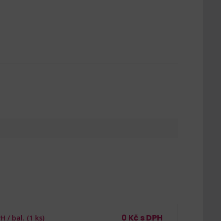
0
Kč s DPH
PH /
bal. (1 ks)