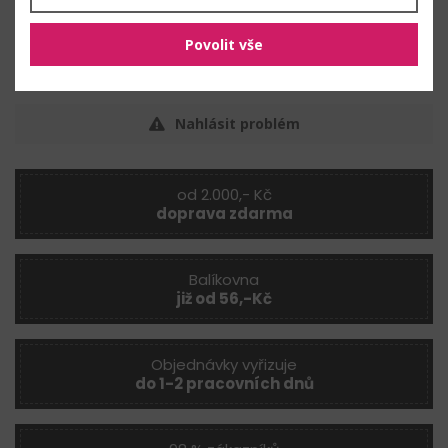
Vlastnosti
Povolit vše
Rozměry:
50 mm
Nahlásit problém
od 2.000,- Kč
doprava zdarma
Balíkovna
již od 56,-Kč
Objednávky vyřizuje
do 1-2 pracovních dnů