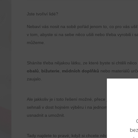
Jste tvořiví lidé?
Nebaví vás nosit na sobě pořád jenom to, co pro vás ušil
v tom, abyste si na sebe něco ušili nebo třeba vyrobili i 
můžeme.
Sháníte třeba nějakou látku, ze které byste si chtěli n
obalů
,
bižuterie
,
módních doplňků
nebo materiálů urče
zaujalo.
Ale jakkoliv je i toto řešení možné, přece jenom není d
sehnali v dost hojném výběru i na jednom jediném místě.
usnadnit a umožnit.
bez
Tady najdete to pravé, když si chcete něco ušít, stejně 