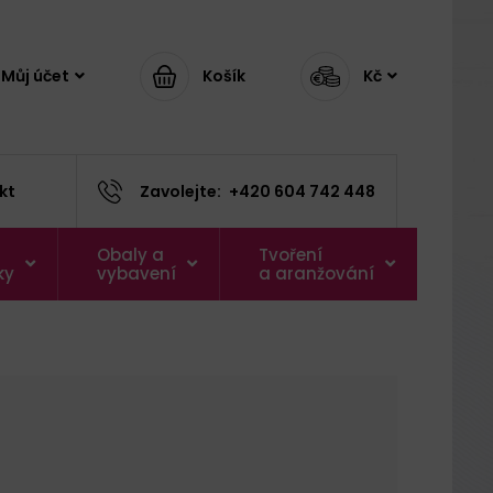
Můj účet
Košík
Kč
kt
Zavolejte:
+420 604 742 448
Obaly a
Tvoření
ky
vybavení
a aranžování