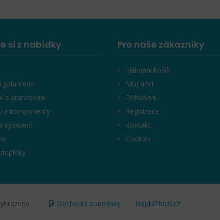
e si z nabídky
Pro naše zákazníky
Nákupní košík
í galanterie
Můj účet
í a aranžování
Přihlášení
y a komponenty
Registrace
a vybavení
Kontakt
rie
Cookies
 doplňky
vyhrazena
Obchodní podmínky
NajduZboží.cz