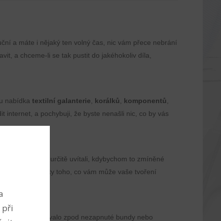
ční a máte i nějaký ten volný čas, nic vám přece nebrání
it, a chceme-li se tak pustit do jakéhokoliv díla,
omu nabídka
textilní galanterie
,
korálků
,
komponentů
,
internet, a pochybuji, že byste nenašli nic, co by vás
i. A tak bychom určitě uvítali, kdybychom to zmíněné
ém najdete spousty toho, co vám může vaše tvoření
a
 při
m něco nevykukovalo zpod nezapnuté bundy nebo