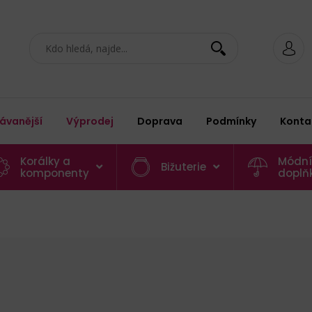
ávanější
Výprodej
Doprava
Podmínky
Konta
Korálky a
Módní
Bižuterie
komponenty
doplň