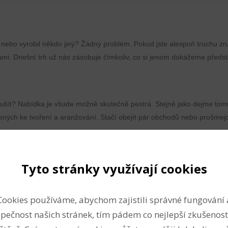
 nebo vyrobil někdo jiný? Žádný problém. Pokud jste alespoň trochu zru
sami. Dnešní trh už nás zásobuje čímkoliv, co si jenom dokážeme představ
ěco ušít? Nabídka je všude možně skutečně pestrá. Stejně jako dejme t
ných ke tvoření a aranžování. Stačí obejít pár obchodů nebo prošmejdit 
okonalé. Inu, nemáme zase tolik času, abychom neustále po něčem pátral
Tyto stránky využívají cookies
 A je to možné? Vlastně je. Žádný problém. Je tu přece i web, na kter
Cookies používáme, abychom zajistili správné fungování 
pečnost našich stránek, tím pádem co nejlepší zkušenost
jako když se zajímáte třeba jenom o
zipy
v touze zabránit tomu, aby vá