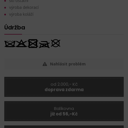
šití ostatní
výroba dekorací
výroba koláží
Údržba
Nahlásit problém
od 2.000,- Kč
doprava zdarma
Balíkovna
již od 56,-Kč