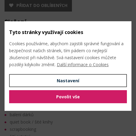
PŘIDAT DO OBLÍBENÝCH
Složení
Tyto stránky využívají cookies
dřevo
Cookies používáme, abychom zajistili správné fungování a
Vlastnosti
bezpečnost našich stránek, tím pádem co nejlepší
zkušenost při návštěvě. Svá nastavení cookies můžete
později kdykoliv změnit.
Další informace o Cookies
Průměr:
20 mm
Tloušťka:
3 mm
Nastavení
Lakované
Techniky
Povolit vše
balení dárků
quiet book / šité knihy
scrapbooking