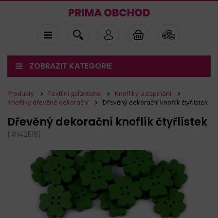
ZOBRAZIT KATEGORIE
Produkty
Textilní galanterie
Knoflíky a zapínání
Knoflíky dřevěné dekorační
Dřevěný dekorační knoflík čtyřlístek
Dřevěný dekorační knoflík čtyřlístek
(#142519)