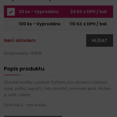
20 ks - Vyprodáno
24 Kč s DPH / bal.
100 ks - Vyprodáno
110 Kč s DPH / bal.
Není skladem
HLÍDAT
Kód produktu: 142519
Popis produktu
Dřevěné knoflíky v podobě čtyřlístku jsou vhodné k ozdobení
tašek, pytlíků, kapsářů, foto rámečků, jmenovek apod. Můžete
je našít i nalepit.
DEKORACE - není hračka